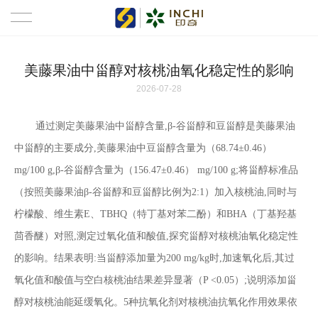
首页
美藤果油中甾醇对核桃油氧化稳定性的影响
2026-07-28
新闻资讯
通过测定美藤果油中甾醇含量,β-谷甾醇和豆甾醇是美藤果油
关于我们
中甾醇的主要成分,美藤果油中豆甾醇含量为（68.74±0.46）
产品中心
mg/100 g,β-谷甾醇含量为（156.47±0.46） mg/100 g;将甾醇标准品
（按照美藤果油β-谷甾醇和豆甾醇比例为2:1）加入核桃油,同时与
了解美藤果
柠檬酸、维生素E、TBHQ（特丁基对苯二酚）和BHA（丁基羟基
代理招商
茴香醚）对照,测定过氧化值和酸值,探究甾醇对核桃油氧化稳定性
的影响。结果表明:当甾醇添加量为200 mg/kg时,加速氧化后,其过
人才招聘
氧化值和酸值与空白核桃油结果差异显著（P <0.05）;说明添加甾
醇对核桃油能延缓氧化。5种抗氧化剂对核桃油抗氧化作用效果依
联系我们