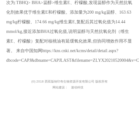
次为:TBHQ> BHA>甾醇>维生素E、柠檬酸,发现甾醇作为天然抗氧
化剂效果优于维生素E和柠檬酸。添加量为200 mg/kg甾醇、163.63
mg/kg柠檬酸、174.66 mg/kg维生素E,复配后其过氧化值为14.44
mmol/kg,接近添加BHA过氧化值,说明甾醇与天然抗氧化剂（维生
素E、柠檬酸）复配对核桃油有延缓氧化效果,但协同增效作用不显
著。 来自中国知网https://kns.cnki.net/kcms/detail/detail.aspx?
dbcode=CAPJ&dbname=CAPJLAST&filename=ZLYX20210520004&v=
(©) 2018 西双版纳印奇生物资源开发有限公司 版权所有
网站建设：
速动科技