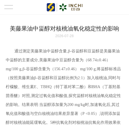
首页
美藤果油中甾醇对核桃油氧化稳定性的影响
2026-07-28
新闻资讯
通过测定美藤果油中甾醇含量,β-谷甾醇和豆甾醇是美藤果油
关于我们
中甾醇的主要成分,美藤果油中豆甾醇含量为（68.74±0.46）
产品中心
mg/100 g,β-谷甾醇含量为（156.47±0.46） mg/100 g;将甾醇标准品
（按照美藤果油β-谷甾醇和豆甾醇比例为2:1）加入核桃油,同时与
了解美藤果
柠檬酸、维生素E、TBHQ（特丁基对苯二酚）和BHA（丁基羟基
代理招商
茴香醚）对照,测定过氧化值和酸值,探究甾醇对核桃油氧化稳定性
的影响。结果表明:当甾醇添加量为200 mg/kg时,加速氧化后,其过
人才招聘
氧化值和酸值与空白核桃油结果差异显著（P <0.05）;说明添加甾
醇对核桃油能延缓氧化。5种抗氧化剂对核桃油抗氧化作用效果依
联系我们