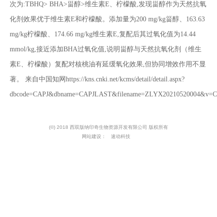
次为:TBHQ> BHA>甾醇>维生素E、柠檬酸,发现甾醇作为天然抗氧
化剂效果优于维生素E和柠檬酸。添加量为200 mg/kg甾醇、163.63
mg/kg柠檬酸、174.66 mg/kg维生素E,复配后其过氧化值为14.44
mmol/kg,接近添加BHA过氧化值,说明甾醇与天然抗氧化剂（维生
素E、柠檬酸）复配对核桃油有延缓氧化效果,但协同增效作用不显
著。 来自中国知网https://kns.cnki.net/kcms/detail/detail.aspx?
dbcode=CAPJ&dbname=CAPJLAST&filename=ZLYX20210520004&v=
(©) 2018 西双版纳印奇生物资源开发有限公司 版权所有
网站建设：
速动科技